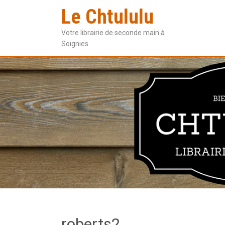
Le Chtululu
Votre librairie de seconde main à
Soignies
roberts2