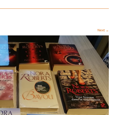
Next
→