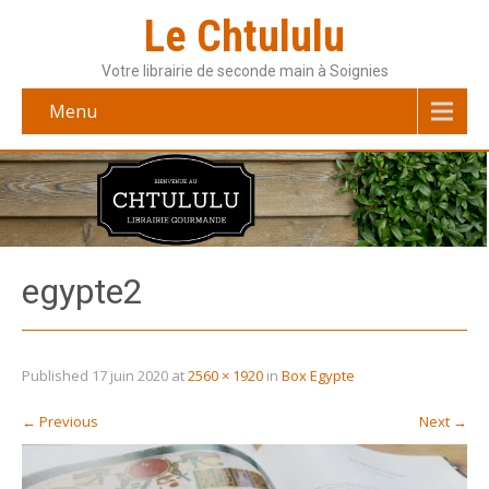
Le Chtululu
Votre librairie de seconde main à Soignies
Menu
egypte2
Published
17 juin 2020
at
2560 × 1920
in
Box Egypte
←
Previous
Next
→