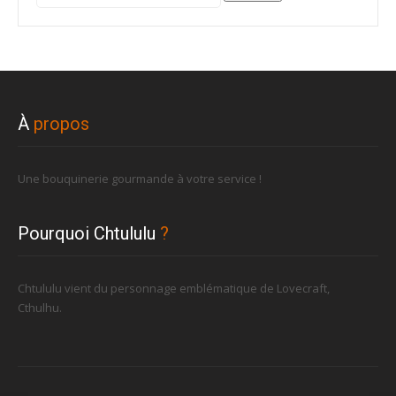
pour :
À
propos
Une bouquinerie gourmande à votre service !
Pourquoi Chtululu
?
Chtululu vient du personnage emblématique de Lovecraft,
Cthulhu.