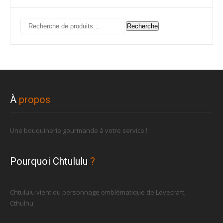
Recherche
Recherche
pour :
À
propos
Une bouquinerie gourmande à votre service !
Pourquoi Chtululu
?
Chtululu vient du personnage emblématique de Lovecraft,
Cthulhu.