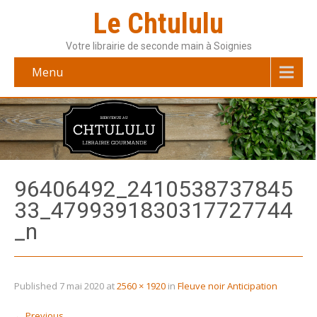
Le Chtululu
Votre librairie de seconde main à Soignies
Menu
96406492_2410538737845
33_4799391830317727744
_n
Published
7 mai 2020
at
2560 × 1920
in
Fleuve noir Anticipation
←
Previous