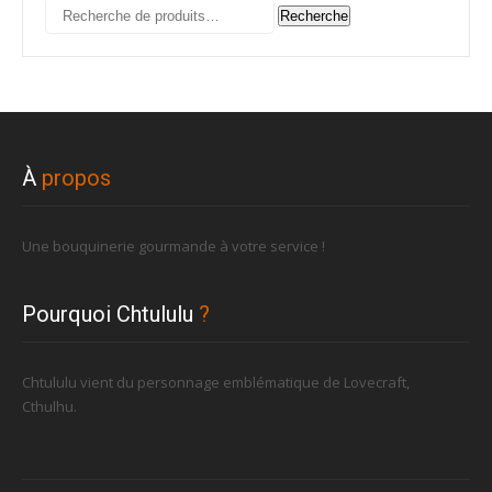
Recherche
Recherche
pour :
À
propos
Une bouquinerie gourmande à votre service !
Pourquoi Chtululu
?
Chtululu vient du personnage emblématique de Lovecraft,
Cthulhu.