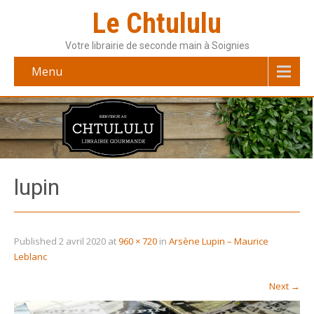
Le Chtululu
Votre librairie de seconde main à Soignies
Menu
lupin
Published
2 avril 2020
at
960 × 720
in
Arsène Lupin – Maurice
Leblanc
Next
→