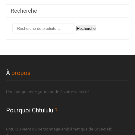
Recherche
Recherche
Recherche
pour :
À
propos
Une bouquinerie gourmande à votre service !
Pourquoi Chtululu
?
Chtululu vient du personnage emblématique de Lovecraft,