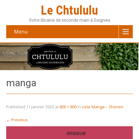
Le Chtululu
Votre librairie de seconde main à Soignies
Menu
manga
Published
11 janvier 2020
at
800 × 800
in
Liste Manga – Shonen
←
Previous