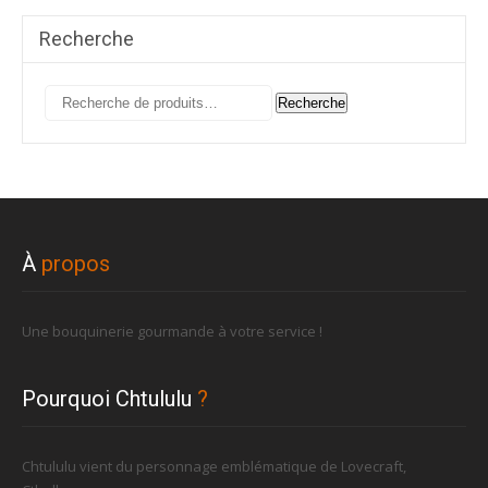
Recherche
Recherche
Recherche
pour :
À
propos
Une bouquinerie gourmande à votre service !
Pourquoi Chtululu
?
Chtululu vient du personnage emblématique de Lovecraft,