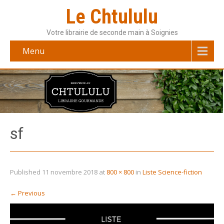
Le Chtululu
Votre librairie de seconde main à Soignies
Menu
sf
Published
11 novembre 2018
at
800 × 800
in
Liste Science-fiction
←
Previous