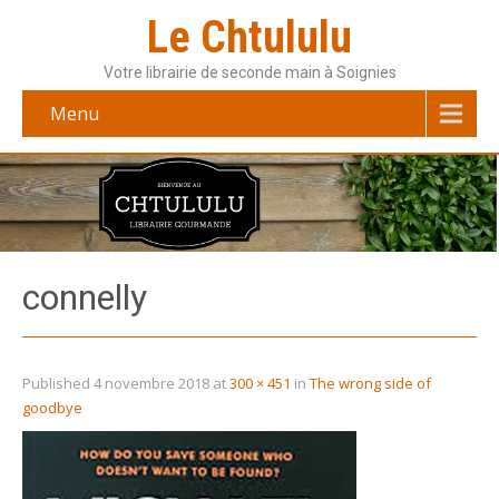
Le Chtululu
Votre librairie de seconde main à Soignies
Menu
connelly
Published
4 novembre 2018
at
300 × 451
in
The wrong side of
goodbye