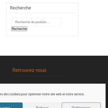
Recherche
Recherche
pour :
Recherche
Retrouvez-nous
96, rue de la Station à Soignies
(Gare)
ns des cookies pour optimiser notre site web et notre service.
cepter
Refuser
Préférences