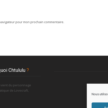
 navigateur pour mon prochain commentaire.
uoi Chtululu
?
u vient du personnage
tique de Lovecraft,
Nous utiliso
.
Ac