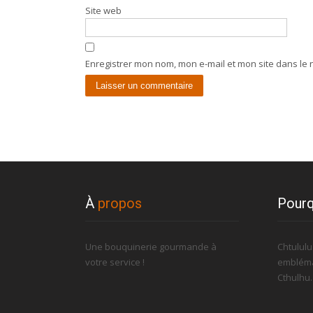
Site web
Enregistrer mon nom, mon e-mail et mon site dans le
À
propos
Pourq
Une bouquinerie gourmande à
Chtulul
votre service !
embléma
Cthulhu