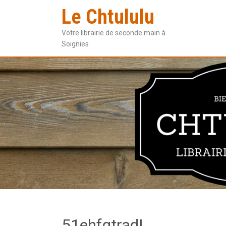
Le Chtululu
Votre librairie de seconde main à
Soignies
51ehfgtradL