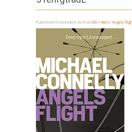
Published
4 novembre 2018
at
300 × 460
in
Angels flig