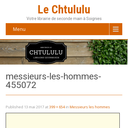
Le Chtululu
Votre librairie de seconde main à Soignies
Menu
messieurs-les-hommes-
455072
Published
13 mai 2017
at
399 × 654
in
Messieurs les hommes