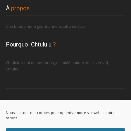
À
propos
Une bouquinerie gourmande à votre service !
Pourquoi Chtululu
?
Chtululu vient du personnage emblématique de Lovecraft,
Cthulhu.
Retrouvez-nous
Nous utilisons des cookies pour optimiser notre site web et notre
service.
96, rue de la Station à Soignies (Gare)