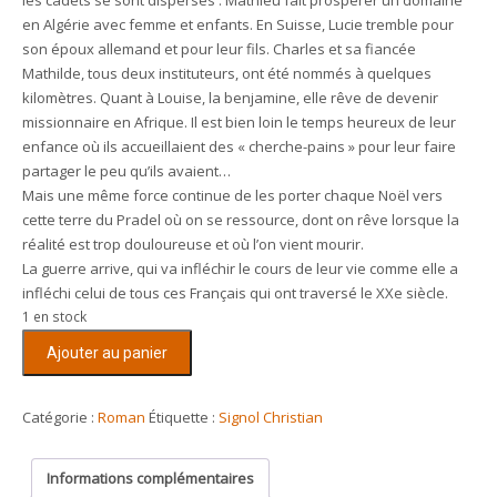
en Algérie avec femme et enfants. En Suisse, Lucie tremble pour
son époux allemand et pour leur fils. Charles et sa fiancée
Mathilde, tous deux instituteurs, ont été nommés à quelques
kilomètres. Quant à Louise, la benjamine, elle rêve de devenir
missionnaire en Afrique. Il est bien loin le temps heureux de leur
enfance où ils accueillaient des « cherche-pains » pour leur faire
partager le peu qu’ils avaient…
Mais une même force continue de les porter chaque Noël vers
cette terre du Pradel où on se ressource, dont on rêve lorsque la
réalité est trop douloureuse et où l’on vient mourir.
La guerre arrive, qui va infléchir le cours de leur vie comme elle a
infléchi celui de tous ces Français qui ont traversé le XXe siècle.
1 en stock
quantité
Ajouter au panier
de
Ce
que
Catégorie :
Roman
Étiquette :
Signol Christian
vivent
les
Informations complémentaires
hommes