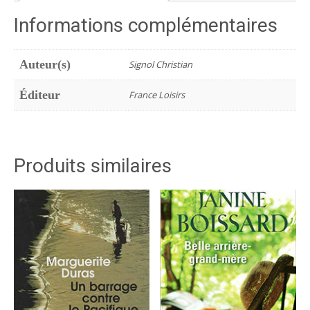
t.2
Informations complémentaires
:
Les
Printemps
Auteur(s)
Signol Christian
de
ce
Éditeur
France Loisirs
monde
Produits similaires