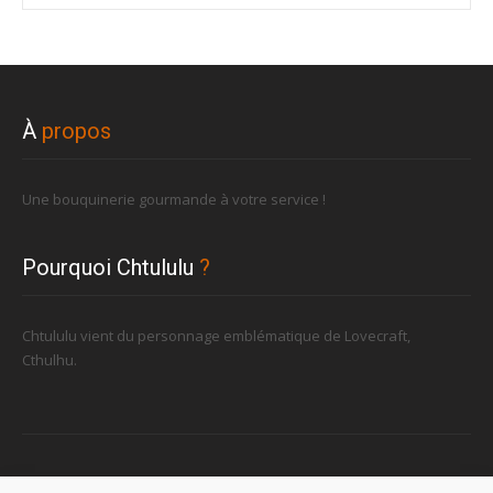
À
propos
Une bouquinerie gourmande à votre service !
Pourquoi Chtululu
?
Chtululu vient du personnage emblématique de Lovecraft,
Cthulhu.
Retrouvez-nous