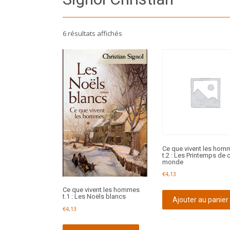
6 résultats affichés
Ce que vivent les hom
t.2 : Les Printemps de 
monde
€
4,13
Ce que vivent les hommes
t.1 : Les Noëls blancs
Ajouter au panier
€
4,13