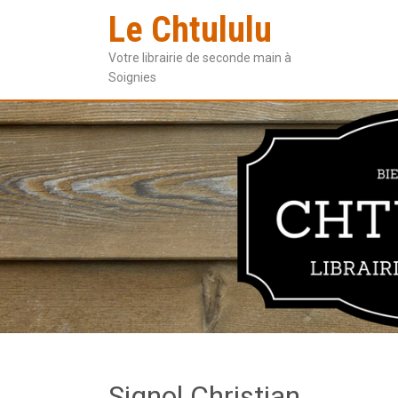
Le Chtululu
Votre librairie de seconde main à
Soignies
Signol Christian