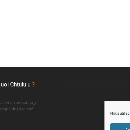
uoi Chtululu
?
u vient du personnage
tique de Lovecraft,
Nous utiliso
.
Ac