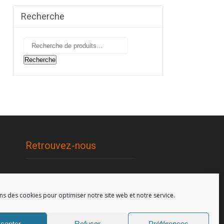
Recherche
Recherche
pour :
Recherche
Retrouvez-nous
96, rue de la Station à Soignies
(Gare)
ns des cookies pour optimiser notre site web et notre service.
cepter
Refuser
Préférences