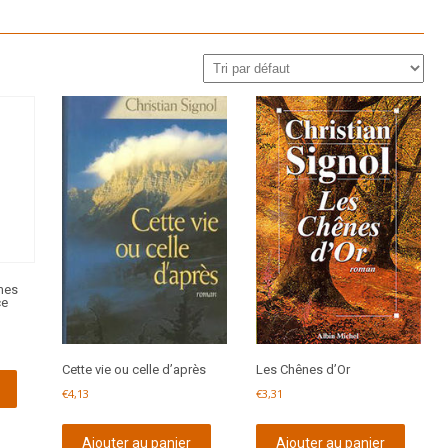
mes
ce
Cette vie ou celle d’après
Les Chênes d’Or
€
4,13
€
3,31
Ajouter au panier
Ajouter au panier