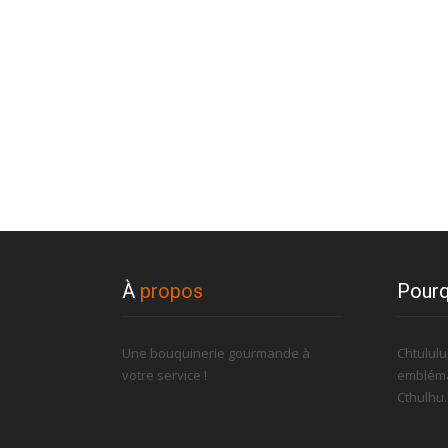
À
propos
Pourq
Une bouquinerie gourmande à
Chtulul
votre service !
embléma
Cthulhu