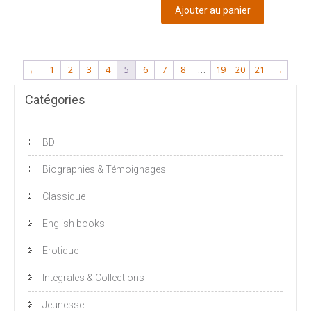
Ajouter au panier
←
1
2
3
4
5
6
7
8
…
19
20
21
→
Catégories
BD
Biographies & Témoignages
Classique
English books
Erotique
Intégrales & Collections
Jeunesse