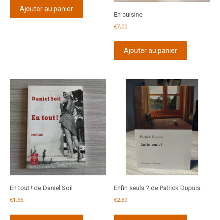
Ajouter au panier
En cuisine
€
7,00
Ajouter au panier
En tout ! de Daniel Soil
Enfin seuls ? de Patrick Dupuis
€
1,65
€
2,89