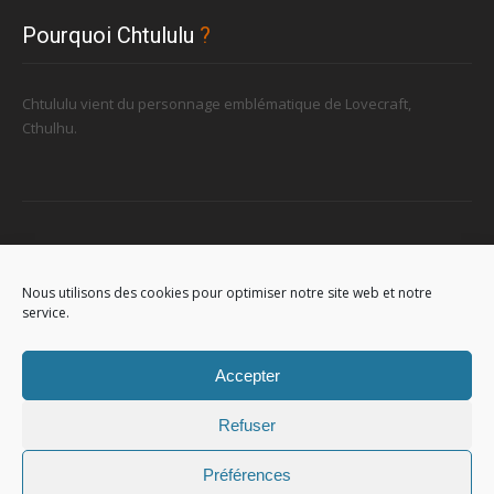
Pourquoi Chtululu
?
Chtululu vient du personnage emblématique de Lovecraft,
Cthulhu.
Retrouvez-nous
Nous utilisons des cookies pour optimiser notre site web et notre
service.
96, rue de la Station à Soignies (Gare)
Accepter
Refuser
Préférences
© 2023
Chtululu
. All Rights Reserved. L'utilisation de ce site signifie