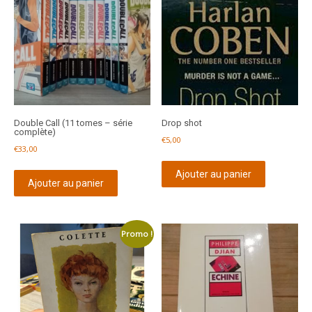
Double Call (11 tomes – série
Drop shot
complète)
€
5,00
€
33,00
Ajouter au panier
Ajouter au panier
Promo !