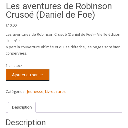
Les aventures de Robinson
Crusoé (Daniel de Foe)
€
10,00
Les aventures de Robinson Crusoé (Daniel de Foe) – Vieille édition
illustrée.
A part la couverture abîmée et qui se détache, les pages sont bien
conservées.
1 en stock
quantité
Ajouter au panier
de
Les
aventures
Catégories :
Jeunesse
,
Livres rares
de
Robinson
Description
Crusoé
(Daniel
Description
de