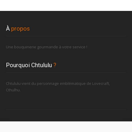
À
propos
Une bouquinerie gourmande à votre service !
Pourquoi Chtululu
?
Chtululu vient du personnage emblématique de Lovecraft,
Cthulhu.
Retrouvez-nous