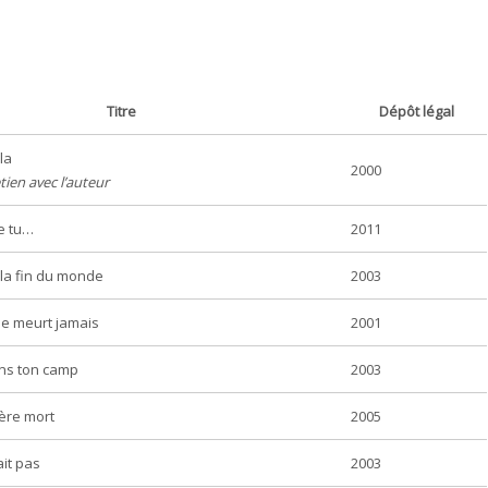
Titre
Dépôt légal
la
2000
tien avec l’auteur
e tu…
2011
 la fin du monde
2003
 ne meurt jamais
2001
ans ton camp
2003
ère mort
2005
ait pas
2003