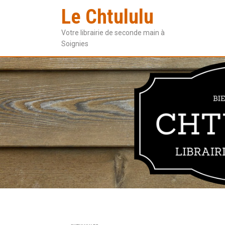
Le Chtululu
Votre librairie de seconde main à
Soignies