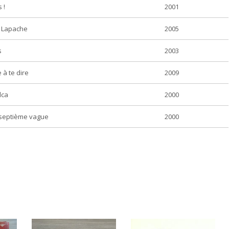
 !
2001
 Lapache
2005
s
2003
à te dire
2009
lca
2000
 septième vague
2000