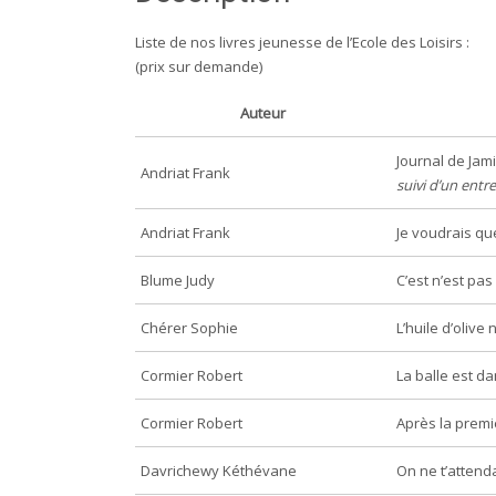
Liste de nos livres jeunesse de l’Ecole des Loisirs :
(prix sur demande)
Auteur
Journal de Jami
Andriat Frank
suivi d’un entre
Andriat Frank
Je voudrais qu
Blume Judy
C’est n’est pas
Chérer Sophie
L’huile d’olive
Cormier Robert
La balle est d
Cormier Robert
Après la premi
Davrichewy Kéthévane
On ne t’attend