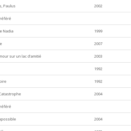
s, Paulus
2002
référé
de Nadia
1999
ne
2007
our sur un lac d’amitié
2003
1992
pire
1992
 Catastrophe
2004
référé
mpossible
2004