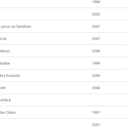
1994
2002
s pour un fantôme
2007
risé
2007
ombres
2006
diable
1999
des baskets
2009
orêt
2004
référé
ube Claire
1991
2001