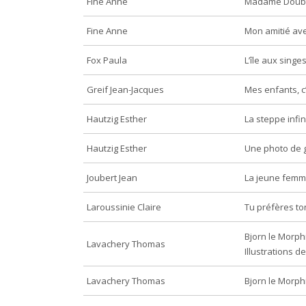
Fine Anne
Madame Doubt
Fine Anne
Mon amitié ave
Fox Paula
L’île aux singe
Greif Jean-Jacques
Mes enfants, c’
Hautzig Esther
La steppe infin
Hautzig Esther
Une photo de 
Joubert Jean
La jeune femme
Laroussinie Claire
Tu préfères to
Bjorn le Morph
Lavachery Thomas
Illustrations de
Lavachery Thomas
Bjorn le Morph