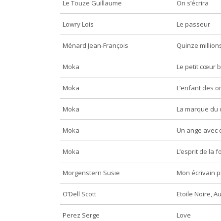
Le Touze Guillaume
On s’écrira
Lowry Lois
Le passeur
Ménard Jean-François
Quinze million
Moka
Le petit cœur b
Moka
L’enfant des 
Moka
La marque du 
Moka
Un ange avec 
Moka
L’esprit de la f
Morgenstern Susie
Mon écrivain p
O’Dell Scott
Etoile Noire, A
Perez Serge
Love