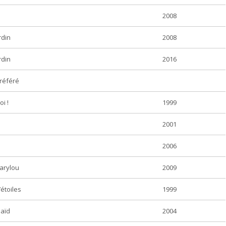
2008
rdin
2008
rdin
2016
référé
oi !
1999
2001
2006
Marylou
2009
étoiles
1999
Saïd
2004