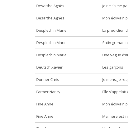
Desarthe Agnès
Je ne t’aime pa
Desarthe Agnès
Mon écrivain p
Desplechin Marie
La prédiction 
Desplechin Marie
Satin grenadi
Desplechin Marie
Une vague d’am
Deutsch Xavier
Les garçons
Donner Chris
Je mens, je res
Farmer Nancy
Elle s’appelait
Fine Anne
Mon écrivain p
Fine Anne
Ma mère est i