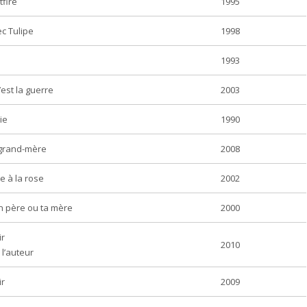
fire
1995
c Tulipe
1998
s
1993
est la guerre
2003
ie
1990
grand-mère
2008
 à la rose
2002
n père ou ta mère
2000
ir
2010
 l’auteur
ir
2009