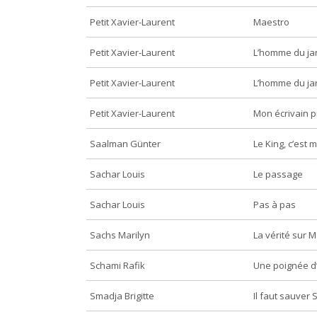
Petit Xavier-Laurent
Maestro
Petit Xavier-Laurent
L’homme du ja
Petit Xavier-Laurent
L’homme du ja
Petit Xavier-Laurent
Mon écrivain p
Saalman Günter
Le King, c’est m
Sachar Louis
Le passage
Sachar Louis
Pas à pas
Sachs Marilyn
La vérité sur 
Schami Rafik
Une poignée d’
Smadja Brigitte
Il faut sauver 