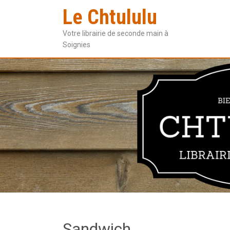
Le Chtululu
Votre librairie de seconde main à
Soignies
Sandwich