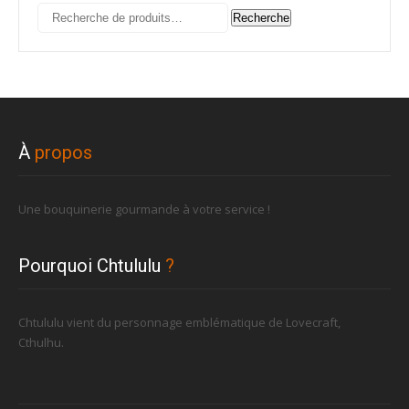
Recherche
Recherche
pour :
À
propos
Une bouquinerie gourmande à votre service !
Pourquoi Chtululu
?
Chtululu vient du personnage emblématique de Lovecraft,
Cthulhu.