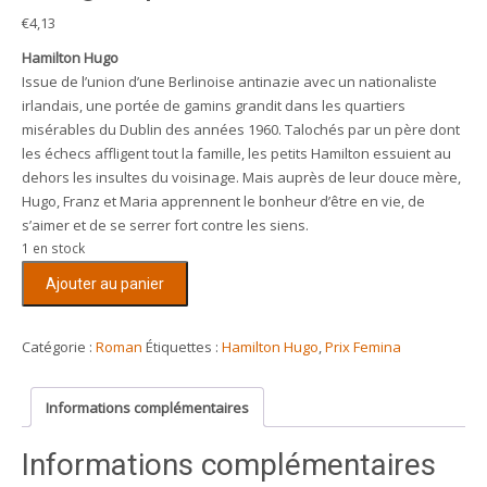
€
4,13
Hamilton Hugo
Issue de l’union d’une Berlinoise antinazie avec un nationaliste
irlandais, une portée de gamins grandit dans les quartiers
misérables du Dublin des années 1960. Talochés par un père dont
les échecs affligent tout la famille, les petits Hamilton essuient au
dehors les insultes du voisinage. Mais auprès de leur douce mère,
Hugo, Franz et Maria apprennent le bonheur d’être en vie, de
s’aimer et de se serrer fort contre les siens.
1 en stock
quantité
Ajouter au panier
de
Sang
impur
Catégorie :
Roman
Étiquettes :
Hamilton Hugo
,
Prix Femina
Informations complémentaires
Informations complémentaires