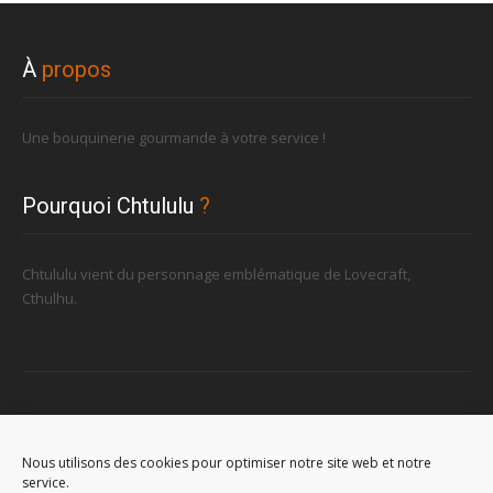
À
propos
Une bouquinerie gourmande à votre service !
Pourquoi Chtululu
?
Chtululu vient du personnage emblématique de Lovecraft,
Cthulhu.
Retrouvez-nous
Nous utilisons des cookies pour optimiser notre site web et notre
service.