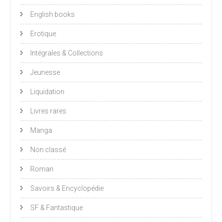
English books
Erotique
Intégrales & Collections
Jeunesse
Liquidation
Livres rares
Manga
Non classé
Roman
Savoirs & Encyclopédie
SF & Fantastique