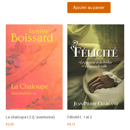
Ajouter au panier
La chaloupe t.2 (L’aventurine)
Félicité t. 1 et 2
€
6,00
€
4,13