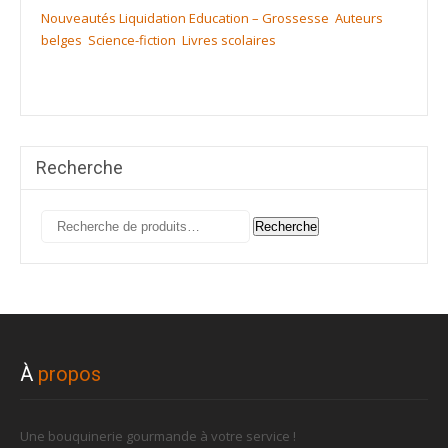
Nouveautés
Liquidation
Education – Grossesse
Auteurs
belges
Science-fiction
Livres scolaires
Recherche
Recherche
Recherche
pour :
À
propos
Une bouquinerie gourmande à votre service !