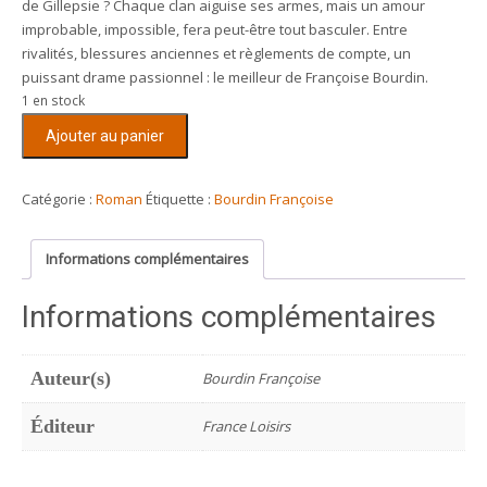
de Gillepsie ? Chaque clan aiguise ses armes, mais un amour
improbable, impossible, fera peut-être tout basculer. Entre
rivalités, blessures anciennes et règlements de compte, un
puissant drame passionnel : le meilleur de Françoise Bourdin.
1 en stock
quantité
Ajouter au panier
de
D'eau
et
Catégorie :
Roman
Étiquette :
Bourdin Françoise
de
feu
Informations complémentaires
Informations complémentaires
Auteur(s)
Bourdin Françoise
Éditeur
France Loisirs