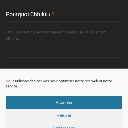
Pourquoi Chtululu
?
Chtululu vient du personnage emblématique de Lovecraft,
Cthulhu.
Retrouvez-nous
Nous utilisons des cookies pour optimiser notre site web et notre
service.
96, rue de la Station à Soignies (Gare)
Accepter
Refuser