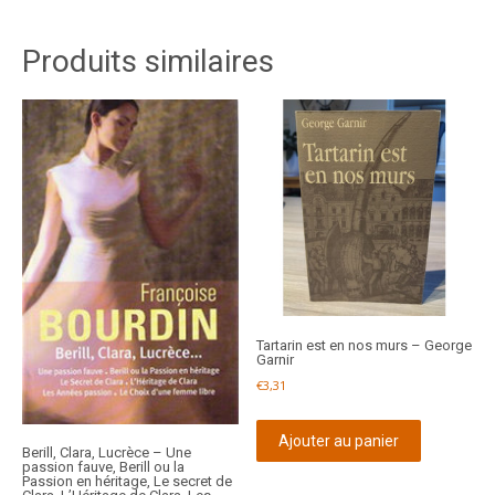
Produits similaires
Tartarin est en nos murs – George
Garnir
€
3,31
Ajouter au panier
Berill, Clara, Lucrèce – Une
passion fauve, Berill ou la
Passion en héritage, Le secret de