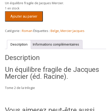
Un équilibre fragile de Jacques Mercier.
1 en stock
quantité
Ajouter au panier
de
Un
équilibre
Catégorie :
Roman
Étiquettes :
Belge
,
Mercier Jacques
fragile
-
Description
Informations complémentaires
Jacques
Mercier
Description
(tome
2)
Un équilibre fragile de Jacques
Mercier (éd. Racine).
Tome 2 de la trilogie
Vous aimerez peut-être aussi…