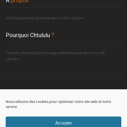
À
propos
Une bouquinerie gourmande à votre service !
Pourquoi Chtululu
?
Chtululu vient du personnage emblématique de Lovecraft,
Cthulhu.
Retrouvez-nous
Nous utilisons des cookies pour optimiser notre site web et notre
service.
96, rue de la Station à Soignies (Gare)
Accepter