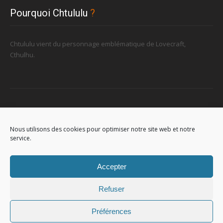
Pourquoi Chtululu
?
Chtululu vient du personnage emblématique de Lovecraft,
Cthulhu.
Retrouvez-nous
Nous utilisons des cookies pour optimiser notre site web et notre
service.
96, rue de la Station à Soignies (Gare)
Accepter
Refuser
Préférences
© 2023
Chtululu
. All Rights Reserved. L'utilisation de ce site signifie
que vous acceptez
les conditions générales
.