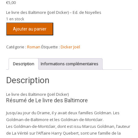
€
5,00
Le livre des Baltimore (Joël Dicker) – Ed. de Noyelles
1 en stock
quantité
Ajouter au panier
de
Le
livre
Catégorie :
Roman
Étiquette :
Dicker Joël
des
Baltimore
Description
Informations complémentaires
(Joël
Dicker)
Description
Le livre des Baltimore (Joël Dicker)
Résumé de Le livre des Baltimore
Jusqu’au jour du Drame, il y avait deux familles Goldman. Les
Goldman-de-Baltimore et les Goldman-de-Montclair.
Les Goldman-de-Montclair, dont est issu Marcus Goldman, l’auteur
de La Vérité sur l’Affaire Harry Quebert, sont une famille de la