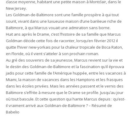
classe moyenne, habitant une petite maison à Montclair, dans le
New Jersey.
Les Goldman-de-Baltimore sont une famille prospère à qui tout
sourit, vivant dans une luxueuse maison d’une banlieue riche de
Baltimore, à qui Marcus vouait une admiration sans borne.
Huit ans après le Drame, c’est l’histoire de sa famille que Marcus
Goldman décide cette fois de raconter, lorsqu’en février 2012 il
quitte l’hiver new-yorkais pour la chaleur tropicale de Boca Raton,
en Floride, où il vient s’atteler à son prochain roman.
Au gré des souvenirs de sa jeunesse, Marcus revient sur la vie et
le destin des Goldman-de-Baltimore et la fascination qu’il éprouva
jadis pour cette famille de l’Amérique huppée, entre les vacances à
Miami, la maison de vacances dans les Hamptons et les frasques
dans les écoles privées. Mais les années passent et le vernis des
Baltimore s’effrite à mesure que le Drame se profile. Jusqu’au jour
où tout bascule. Et cette question qui hante Marcus depuis : qu’est-
il vraiment arrivé aux Goldman-de-Baltimore ? – Résumé de
Babelio