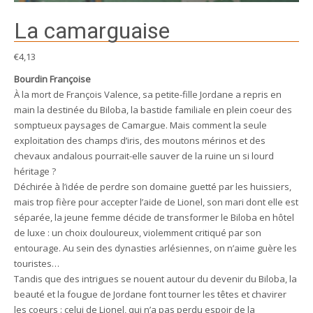
La camarguaise
€
4,13
Bourdin Françoise
À la mort de François Valence, sa petite-fille Jordane a repris en
main la destinée du Biloba, la bastide familiale en plein coeur des
somptueux paysages de Camargue. Mais comment la seule
exploitation des champs d’iris, des moutons mérinos et des
chevaux andalous pourrait-elle sauver de la ruine un si lourd
héritage ?
Déchirée à l’idée de perdre son domaine guetté par les huissiers,
mais trop fière pour accepter l’aide de Lionel, son mari dont elle est
séparée, la jeune femme décide de transformer le Biloba en hôtel
de luxe : un choix douloureux, violemment critiqué par son
entourage. Au sein des dynasties arlésiennes, on n’aime guère les
touristes…
Tandis que des intrigues se nouent autour du devenir du Biloba, la
beauté et la fougue de Jordane font tourner les têtes et chavirer
les coeurs : celui de Lionel, qui n’a pas perdu espoir de la