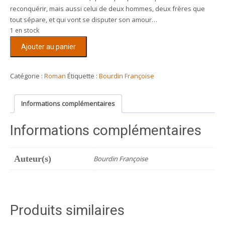
reconquérir, mais aussi celui de deux hommes, deux frères que
tout sépare, et qui vont se disputer son amour…
1 en stock
quantité
Ajouter au panier
de
La
camarguaise
Catégorie :
Roman
Étiquette :
Bourdin Françoise
Informations complémentaires
Informations complémentaires
Auteur(s)
Bourdin Françoise
Produits similaires