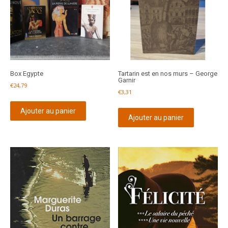
Box Egypte
Tartarin est en nos murs – George
Garnir
€
24,79
€
3,31
Ajouter au panier
Ajouter au panier