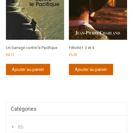
Un barrage contre le Pacifique
Félicité t. 3 et 4
€
4,13
€
5,00
Ajouter au panier
Ajouter au panier
Catégories
BD