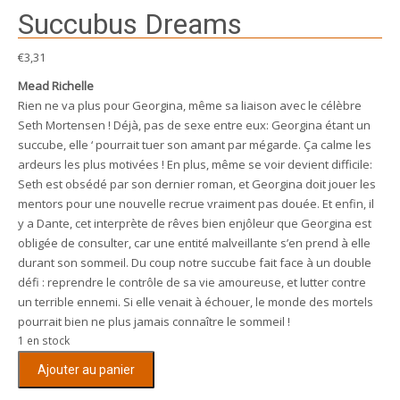
Succubus Dreams
€
3,31
Mead Richelle
Rien ne va plus pour Georgina, même sa liaison avec le célèbre
Seth Mortensen ! Déjà, pas de sexe entre eux: Georgina étant un
succube, elle ‘ pourrait tuer son amant par mégarde. Ça calme les
ardeurs les plus motivées ! En plus, même se voir devient difficile:
Seth est obsédé par son dernier roman, et Georgina doit jouer les
mentors pour une nouvelle recrue vraiment pas douée. Et enfin, il
y a Dante, cet interprète de rêves bien enjôleur que Georgina est
obligée de consulter, car une entité malveillante s’en prend à elle
durant son sommeil. Du coup notre succube fait face à un double
défi : reprendre le contrôle de sa vie amoureuse, et lutter contre
un terrible ennemi. Si elle venait à échouer, le monde des mortels
pourrait bien ne plus jamais connaître le sommeil !
1 en stock
quantité
Ajouter au panier
de
Succubus