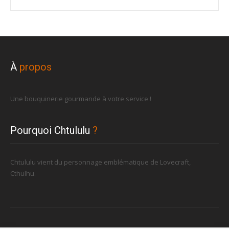
À
propos
Une bouquinerie gourmande à votre service !
Pourquoi Chtululu
?
Chtululu vient du personnage emblématique de Lovecraft,
Cthulhu.