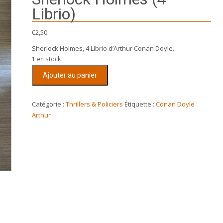
Librio)
€
2,50
Sherlock Holmes, 4 Librio d’Arthur Conan Doyle.
1 en stock
quantité
Ajouter au panier
de
Sherlock
Holmes
Catégorie :
Thrillers & Policiers
Étiquette :
Conan Doyle
(4
Arthur
Librio)