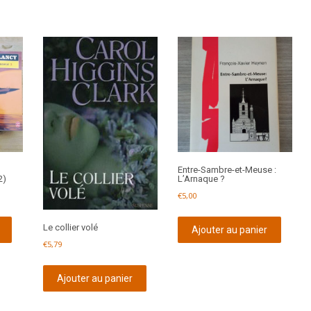
Entre-Sambre-et-Meuse :
2)
L’Arnaque ?
€
5,00
Le collier volé
Ajouter au panier
€
5,79
Ajouter au panier