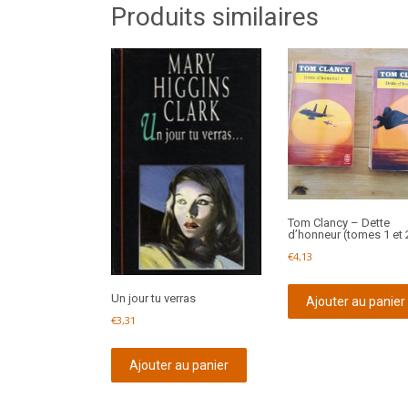
Produits similaires
Tom Clancy – Dette
d’honneur (tomes 1 et 
€
4,13
Un jour tu verras
Ajouter au panier
€
3,31
Ajouter au panier