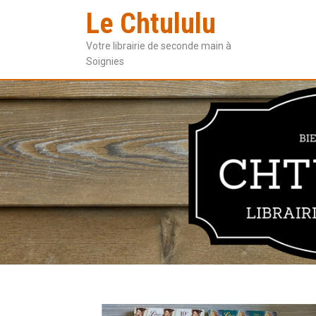
Le Chtululu
Votre librairie de seconde main à
Soignies