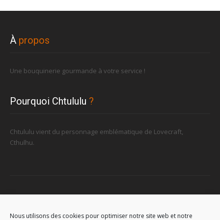
À
propos
Une bouquinerie gourmande à votre service !
Pourquoi Chtululu
?
Chtululu vient du personnage emblématique de Lovecraft,
Cthulhu.
Retrouvez-nous
Nous utilisons des cookies pour optimiser notre site web et notre