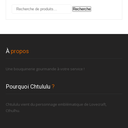
Recherche
Recherche
pour :
À
propos
Une bouquinerie gourmande à votre service !
Pourquoi Chtululu
?
Chtululu vient du personnage emblématique de Lovecraft,
Cthulhu.