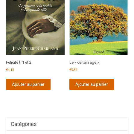
Félicité t. 1 et 2
Le « certain âge »
€
4,13
€
3,31
Ajouter au panier
Ajouter au panier
Catégories