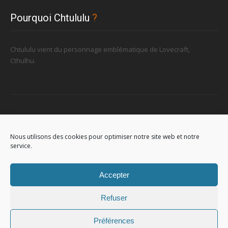
Pourquoi Chtululu
?
Chtululu vient du personnage emblématique de Lovecraft,
Cthulhu.
Retrouvez-nous
Nous utilisons des cookies pour optimiser notre site web et notre
service.
96, rue de la Station à Soignies (Gare)
Accepter
Refuser
Préférences
© 2023
Chtululu
. All Rights Reserved. L'utilisation de ce site signifie