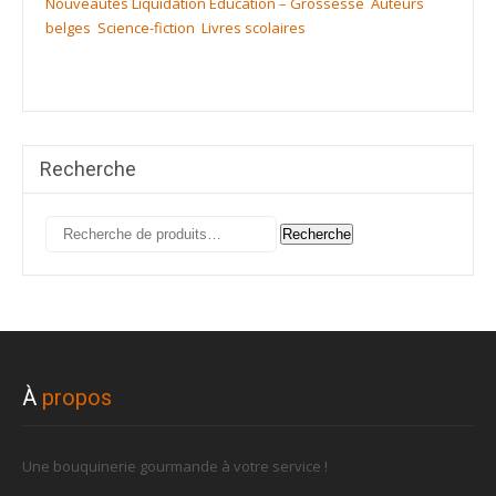
Nouveautés
Liquidation
Education – Grossesse
Auteurs
belges
Science-fiction
Livres scolaires
Recherche
Recherche
Recherche
pour :
À
propos
Une bouquinerie gourmande à votre service !