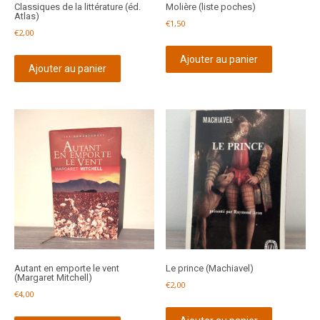
Classiques de la littérature (éd.
Molière (liste poches)
Atlas)
€
1,50
€
2,00
Ajouter au panier
Ajouter au panier
Autant en emporte le vent
Le prince (Machiavel)
(Margaret Mitchell)
€
2,00
€
4,00