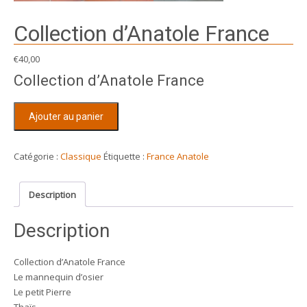
Collection d’Anatole France
€
40,00
Collection d’Anatole France
quantité
Ajouter au panier
de
Collection
d'Anatole
Catégorie :
Classique
Étiquette :
France Anatole
France
Description
Description
Collection d’Anatole France
Le mannequin d’osier
Le petit Pierre