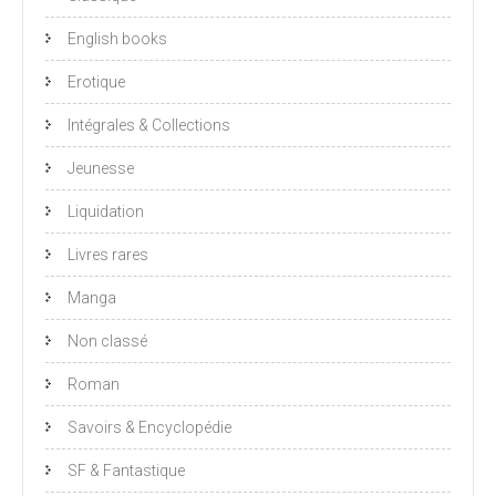
English books
Erotique
Intégrales & Collections
Jeunesse
Liquidation
Livres rares
Manga
Non classé
Roman
Savoirs & Encyclopédie
SF & Fantastique