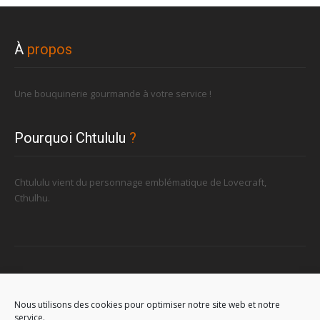
À
propos
Une bouquinerie gourmande à votre service !
Pourquoi Chtululu
?
Chtululu vient du personnage emblématique de Lovecraft,
Cthulhu.
Retrouvez-nous
Nous utilisons des cookies pour optimiser notre site web et notre
service.