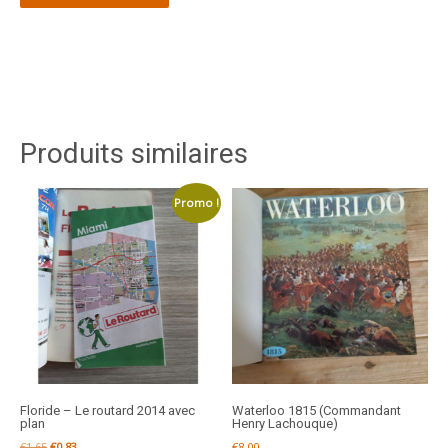
Produits similaires
Promo !
Floride – Le routard 2014 avec
Waterloo 1815 (Commandant
plan
Henry Lachouque)
Le
Le
€
1,65
€
0,83
€
8,00