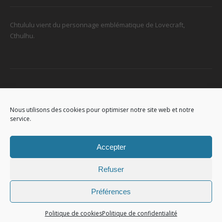
Chtululu vient du personnage emblématique de Lovecraft,
Cthulhu.
Retrouvez-nous
Nous utilisons des cookies pour optimiser notre site web et notre
service.
96, rue de la Station à Soignies (Gare)
Accepter
Refuser
Préférences
© 2023
Chtululu
. All Rights Reserved. L'utilisation de ce site signifie
que vous acceptez
les conditions générales
.
Politique de confidentialité.
Politique de cookies
Politique de confidentialité