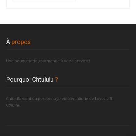
pour :
À
propos
Une bouquinerie gourmande à votre service !
Pourquoi Chtululu
?
Chtululu vient du personnage emblématique de Lovecraft,
Cthulhu.