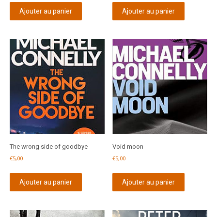
Ajouter au panier
Ajouter au panier
The wrong side of goodbye
Void moon
€
5,00
€
5,00
Ajouter au panier
Ajouter au panier