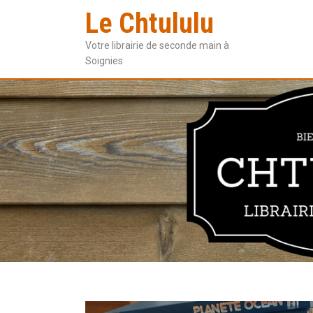
Le Chtululu
Votre librairie de seconde main à
Soignies