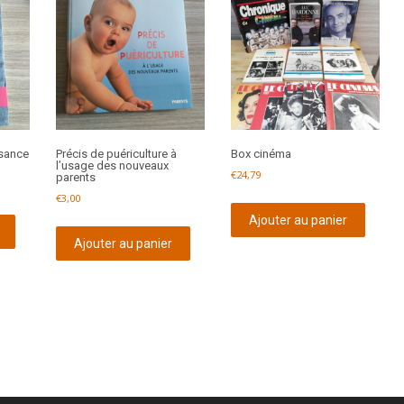
ssance
Précis de puériculture à
Box cinéma
l’usage des nouveaux
€
24,79
parents
€
3,00
Ajouter au panier
Ajouter au panier