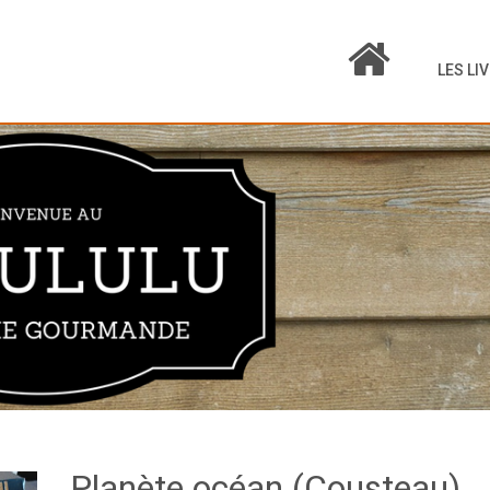
LES LI
Planète océan (Cousteau)