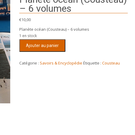
– 6 volumes
€
10,00
Planète océan (Cousteau) – 6 volumes
1 en stock
quantité
Ajouter au panier
de
Planète
océan
Catégorie :
Savoirs & Encyclopédie
Étiquette :
Cousteau
(Cousteau)
-
6
volumes