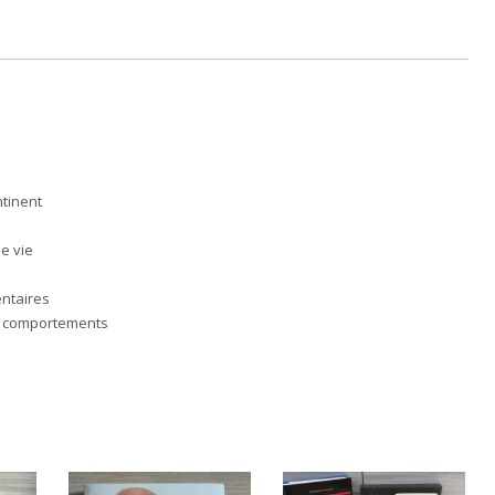
ntinent
e vie
entaires
es comportements