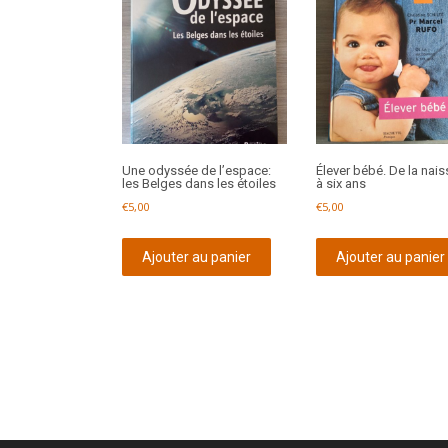
Une odyssée de l’espace:
Élever bébé. De la nai
les Belges dans les étoiles
à six ans
€
5,00
€
5,00
Ajouter au panier
Ajouter au panier