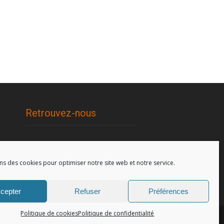
Retrouvez-nous
96, rue de la Station à Soignies
(Gare)
ns des cookies pour optimiser notre site web et notre service.
cepter
Refuser
Préférences
Politique de cookies
Politique de confidentialité
Politique de confidentialité.