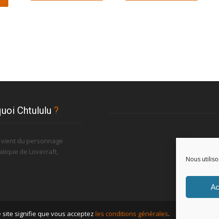
uoi Chtululu
?
u vient du personnage
tique de Lovecraft,
Nous utiliso
.
Ac
ce site signifie que vous acceptez
les conditions générales
.