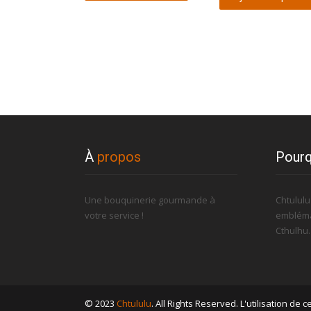
À
propos
Pourq
Une bouquinerie gourmande à
Chtulul
votre service !
embléma
Cthulhu
© 2023
Chtululu
. All Rights Reserved. L'utilisation de 