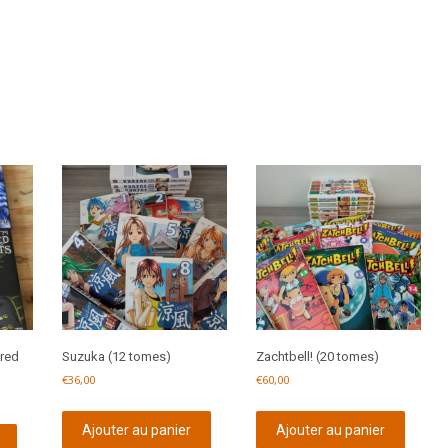
red
Suzuka (12 tomes)
Zachtbell! (20 tomes)
€
36,00
€
60,00
Ajouter au panier
Ajouter au panier