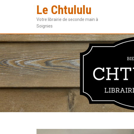
Le Chtululu
Votre librairie de seconde main à
Soignies