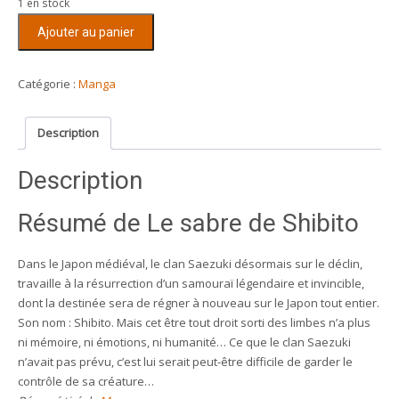
1 en stock
quantité
Ajouter au panier
de
Le
sabre
Catégorie :
Manga
de
Shibito
Description
(4
tomes)
Description
Résumé de Le sabre de Shibito
Dans le Japon médiéval, le clan Saezuki désormais sur le déclin,
travaille à la résurrection d’un samouraï légendaire et invincible,
dont la destinée sera de régner à nouveau sur le Japon tout entier.
Son nom : Shibito. Mais cet être tout droit sorti des limbes n’a plus
ni mémoire, ni émotions, ni humanité… Ce que le clan Saezuki
n’avait pas prévu, c’est lui serait peut-être difficile de garder le
contrôle de sa créature…