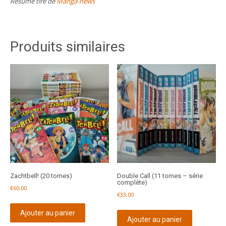
Résumé tiré de
Manga-news
Produits similaires
Zachtbell! (20 tomes)
Double Call (11 tomes – série
complète)
€
60,00
€
33,00
Ajouter au panier
Ajouter au panier