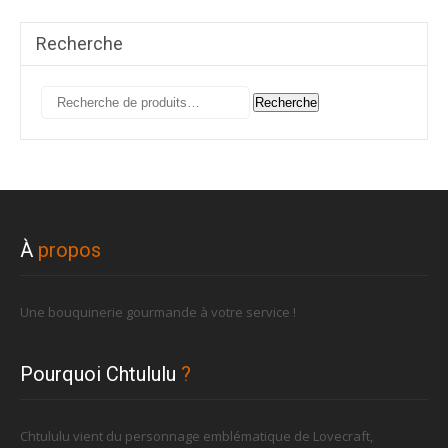
Recherche
Recherche
Recherche
pour :
À
propos
Une bouquinerie gourmande à votre service !
Pourquoi Chtululu
?
Chtululu vient du personnage emblématique de Lovecraft,