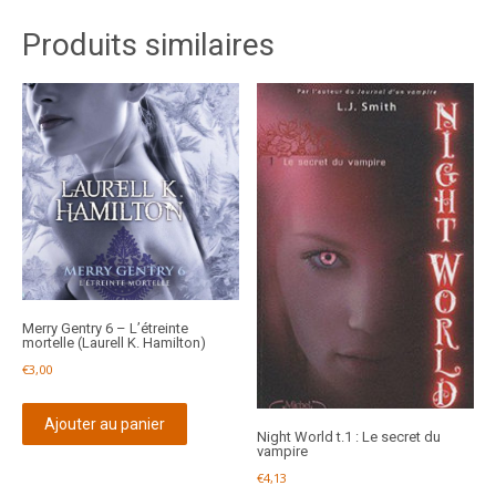
Produits similaires
Merry Gentry 6 – L’étreinte
mortelle (Laurell K. Hamilton)
€
3,00
Ajouter au panier
Night World t.1 : Le secret du
vampire
€
4,13