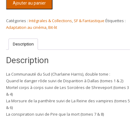
Ajouter au panier
de
La
communauté
Catégories :
Intégrales & Collections
,
SF & Fantastique
Étiquettes :
du
Adaptation au cinéma
,
Bit-lit
Sud
(True
Description
blood)
-
Description
Charlaine
Harris
La Communauté du Sud (Charlaine Harris), double tome :
Quand le danger rôde suivi de Disparition à Dallas (tomes 1 & 2)
Mortel corps à corps suivi de Les Sorcières de Shreveport (tomes 3
& 4)
La Morsure de la panthère suivi de La Reine des vampires (tomes 5
& 6)
La conspiration suivi de Pire que la mort (tomes 7 & 8)