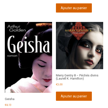
Ajouter au panier
Merry Gentry 8 – Péchés divins
(Laurell K. Hamilton)
€
3,00
Ajouter au panier
Geisha
€
4,13