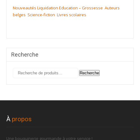
Nouveautés
Liquidation
Education – Grossesse
Auteurs
belges
Science-fiction
Livres scolaires
Recherche
Recherche
Recherche
pour :
À
propos
Une bouquinerie gourmande à votre service !