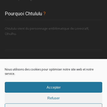
Pourquoi Chtululu
?
Chtululu vient du personnage emblématique de Lovecraft,
Cthulhu.
Retrouvez-nous
Nous utilisons des cookies pour optimiser notre site web et notre
service.
96, rue de la Station à Soignies (Gare)
Accepter
Refuser