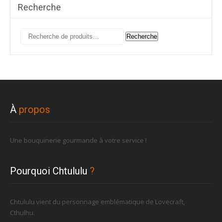
Recherche
Recherche
Recherche
pour :
À
propos
Une bouquinerie gourmande à votre service !
Pourquoi Chtululu
?
Chtululu vient du personnage emblématique de Lovecraft,
Cthulhu.