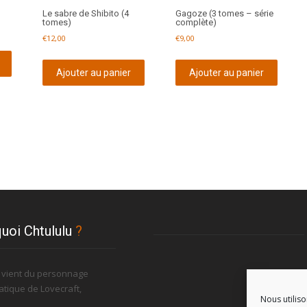
Le sabre de Shibito (4
Gagoze (3 tomes – série
tomes)
complète)
€
12,00
€
9,00
Ajouter au panier
Ajouter au panier
uoi Chtululu
?
u vient du personnage
tique de Lovecraft,
Nous utiliso
.