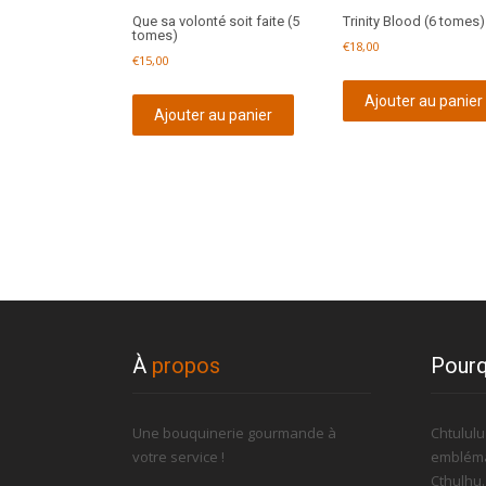
Que sa volonté soit faite (5
Trinity Blood (6 tomes)
tomes)
€
18,00
€
15,00
Ajouter au panier
Ajouter au panier
À
propos
Pourq
Une bouquinerie gourmande à
Chtulul
votre service !
embléma
Cthulhu