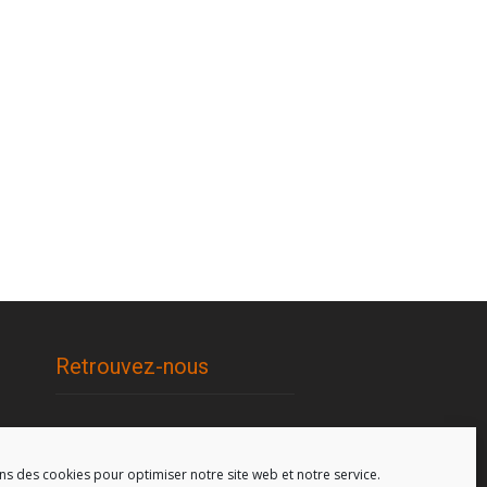
Retrouvez-nous
96, rue de la Station à Soignies
(Gare)
ns des cookies pour optimiser notre site web et notre service.