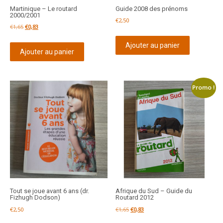
Martinique – Le routard
Guide 2008 des prénoms
2000/2001
€
2,50
Le
Le
€
1,65
€
0,83
prix
prix
Ajouter au panier
initial
actuel
Ajouter au panier
était :
est :
€1,65.
€0,83.
Promo !
Tout se joue avant 6 ans (dr.
Afrique du Sud – Guide du
Fizhugh Dodson)
Routard 2012
Le
Le
€
2,50
€
1,65
€
0,83
prix
prix