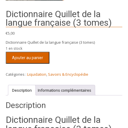
Dictionnaire Quillet de la
langue française (3 tomes)
€
5,00
Dictionnaire Quillet de la langue française (3 tomes)
1 en stock
quantité
Ajouter au panier
de
Dictionnaire
Quillet
Catégories :
Liquidation
,
Savoirs & Encyclopédie
de
la
Description
Informations complémentaires
langue
française
Description
(3
tomes)
Dictionnaire Quillet de la