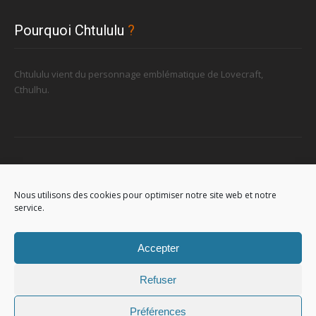
Pourquoi Chtululu
?
Chtululu vient du personnage emblématique de Lovecraft,
Cthulhu.
Retrouvez-nous
Nous utilisons des cookies pour optimiser notre site web et notre
service.
96, rue de la Station à Soignies (Gare)
Accepter
Refuser
Préférences
© 2023
Chtululu
. All Rights Reserved. L'utilisation de ce site signifie