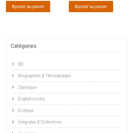
initial
actuel
Ajouter au panier
Ajouter au panier
était :
est :
€1,65.
€0,83.
Catégories
BD
Biographies & Témoignages
Classique
English books
Erotique
Intégrales & Collections