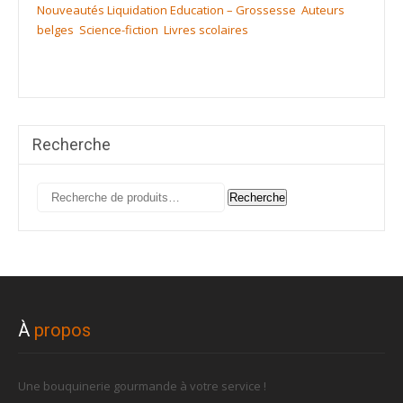
Nouveautés
Liquidation
Education – Grossesse
Auteurs
belges
Science-fiction
Livres scolaires
Recherche
Recherche
Recherche
pour :
À
propos
Une bouquinerie gourmande à votre service !