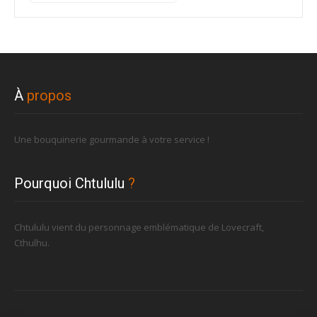
pour :
À
propos
Une bouquinerie gourmande à votre service !
Pourquoi Chtululu
?
Chtululu vient du personnage emblématique de Lovecraft,
Cthulhu.