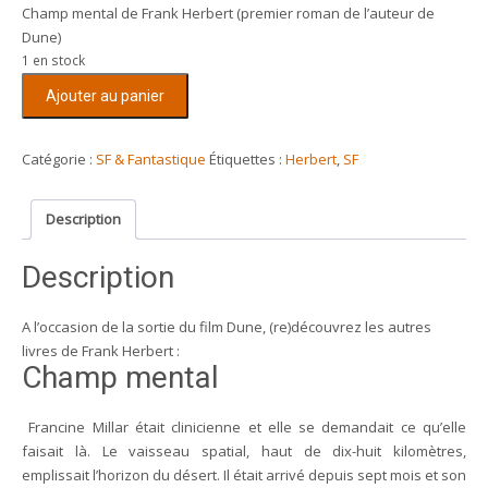
Champ mental de Frank Herbert (premier roman de l’auteur de
Dune)
1 en stock
quantité
Ajouter au panier
de
Champ
mental
Catégorie :
SF & Fantastique
Étiquettes :
Herbert
,
SF
(Frank
Herbert)
Description
Description
A l’occasion de la sortie du film Dune, (re)découvrez les autres
livres de Frank Herbert :
Champ mental
Francine Millar était clinicienne et elle se demandait ce qu’elle
faisait là. Le vaisseau spatial, haut de dix-huit kilomètres,
emplissait l’horizon du désert. Il était arrivé depuis sept mois et son