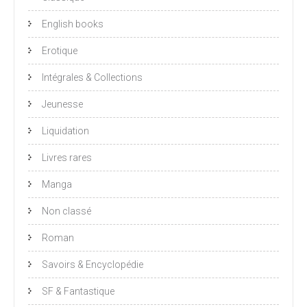
English books
Erotique
Intégrales & Collections
Jeunesse
Liquidation
Livres rares
Manga
Non classé
Roman
Savoirs & Encyclopédie
SF & Fantastique