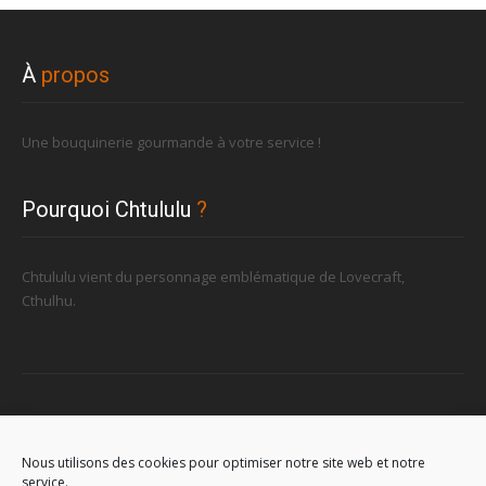
À
propos
Une bouquinerie gourmande à votre service !
Pourquoi Chtululu
?
Chtululu vient du personnage emblématique de Lovecraft,
Cthulhu.
Retrouvez-nous
Nous utilisons des cookies pour optimiser notre site web et notre
service.