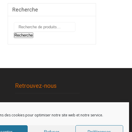
Recherche
Recherche
pour :
Recherche
Retrouvez-nous
96, rue de la Station à Soignies
(Gare)
ns des cookies pour optimiser notre site web et notre service.
cepter
Refuser
Préférences