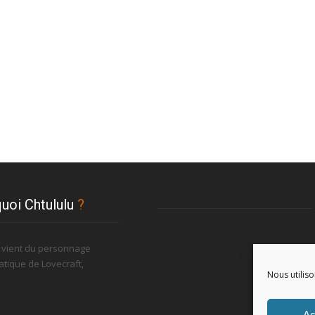
uoi Chtululu
?
u vient du personnage
tique de Lovecraft,
Nous utiliso
.
Ac