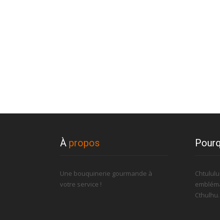
À
propos
Pourq
Une bouquinerie gourmande à
Chtulul
votre service !
embléma
Cthulhu