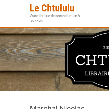
Le Chtululu
Votre librairie de seconde main à
Soignies
Marchal Nicolas