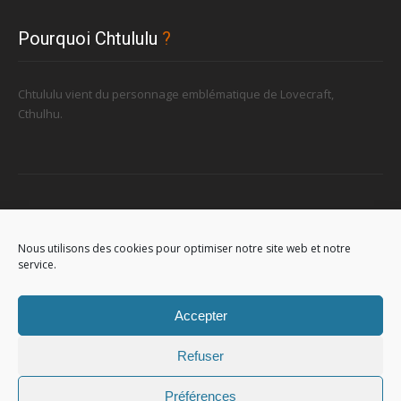
Pourquoi Chtululu
?
Chtululu vient du personnage emblématique de Lovecraft,
Cthulhu.
Retrouvez-nous
Nous utilisons des cookies pour optimiser notre site web et notre
service.
96, rue de la Station à Soignies (Gare)
Accepter
Refuser
© 2023
Chtululu
. All Rights Reserved. L'utilisation de ce site signifie
Préférences