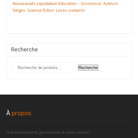
Nouveautés
Liquidation
Education – Grossesse
Auteurs
belges
Science-fiction
Livres scolaires
Recherche
Recherche
Recherche
pour :
À
propos
Une bouquinerie gourmande à votre service !