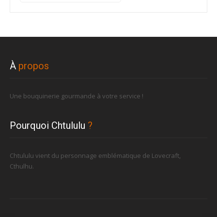
pour :
À
propos
Une bouquinerie gourmande à votre service !
Pourquoi Chtululu
?
Chtululu vient du personnage emblématique de Lovecraft,
Cthulhu.