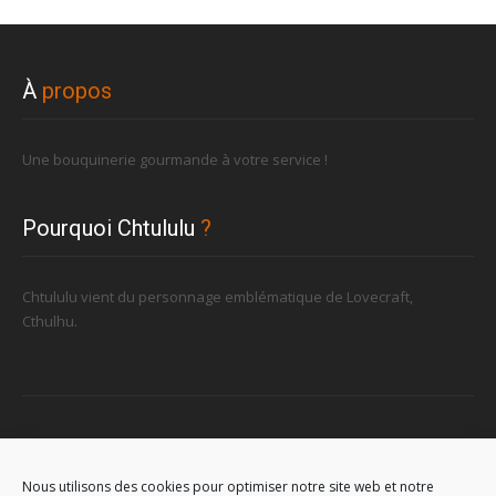
À
propos
Une bouquinerie gourmande à votre service !
Pourquoi Chtululu
?
Chtululu vient du personnage emblématique de Lovecraft,
Cthulhu.
Retrouvez-nous
Nous utilisons des cookies pour optimiser notre site web et notre