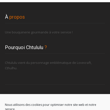
À
propos
Une bouquinerie gourmande à votre service !
Pourquoi Chtululu
?
Chtululu vient du personnage emblématique de Lovecraft,
Cthulhu.
Retrouvez-nous
Nous utilisons des cookies pour optimiser notre site web et notre
service.