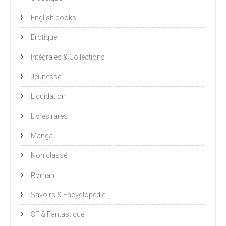
English books
Erotique
Intégrales & Collections
Jeunesse
Liquidation
Livres rares
Manga
Non classé
Roman
Savoirs & Encyclopédie
SF & Fantastique