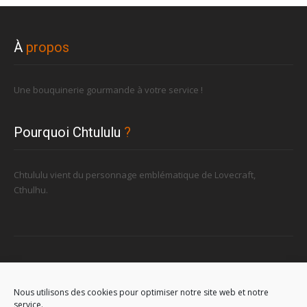
À
propos
Une bouquinerie gourmande à votre service !
Pourquoi Chtululu
?
Chtululu vient du personnage emblématique de Lovecraft,
Cthulhu.
Retrouvez-nous
Nous utilisons des cookies pour optimiser notre site web et notre
service.