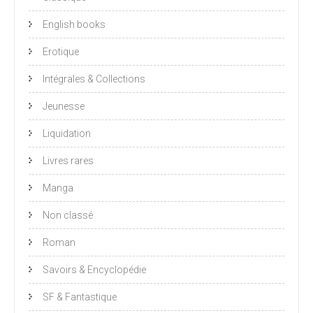
English books
Erotique
Intégrales & Collections
Jeunesse
Liquidation
Livres rares
Manga
Non classé
Roman
Savoirs & Encyclopédie
SF & Fantastique