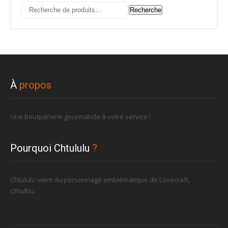
Recherche
Recherche
pour :
À
propos
Une bouquinerie gourmande à votre service !
Pourquoi Chtululu
?
Chtululu vient du personnage emblématique de Lovecraft,
Cthulhu.