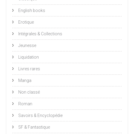
English books
Erotique
Intégrales & Collections
Jeunesse
Liquidation
Livres rares
Manga
Non classé
Roman
Savoirs & Encyclopédie
SF & Fantastique