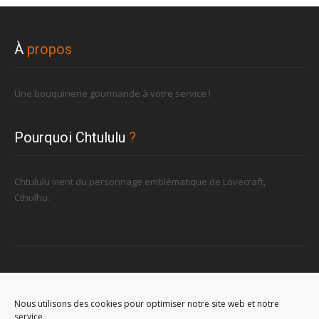
À
propos
Une bouquinerie gourmande à votre service !
Pourquoi Chtululu
?
Chtululu vient du personnage emblématique de Lovecraft,
Cthulhu.
Retrouvez-nous
Nous utilisons des cookies pour optimiser notre site web et notre
service.