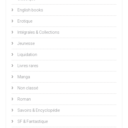
English books
Erotique
Intégrales & Collections
Jeunesse
Liquidation
Livres rares
Manga
Non classé
Roman
Savoirs & Encyclopédie
SF & Fantastique