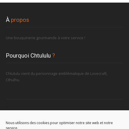
À
propos
Une bouquinerie gourmande à votre service !
Pourquoi Chtululu
?
Chtululu vient du personnage emblématique de Lovecraft,
Cthulhu.
Retrouvez-nous
Nous utilisons des cookies pour optimiser notre site web et notre
service.