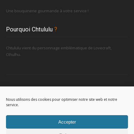
Une bouquinerie gourmande à votre service !
Pourquoi Chtululu
?
Chtululu vient du personnage emblématique de Lovecraft,
Cthulhu.
Retrouvez-nous
Nous utilisons des cookies pour optimiser notre site web et notre
service.
96, rue de la Station à Soignies (Gare)
Accepter