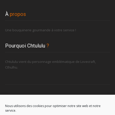
À
propos
Une bouquinerie gourmande à votre service !
Pourquoi Chtululu
?
Chtululu vient du personnage emblématique de Lovecraft,
Cthulhu.
Retrouvez-nous
Nous utilisons des cookies pour optimiser notre site web et notre
service.
96, rue de la Station à Soignies (Gare)