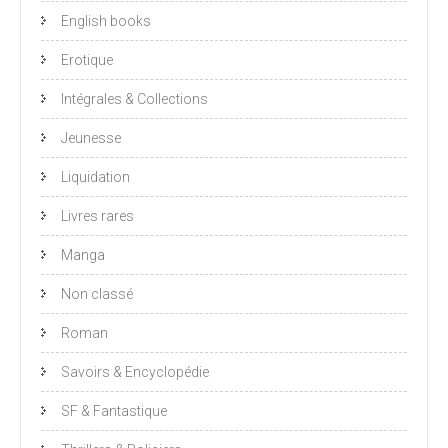
English books
Erotique
Intégrales & Collections
Jeunesse
Liquidation
Livres rares
Manga
Non classé
Roman
Savoirs & Encyclopédie
SF & Fantastique