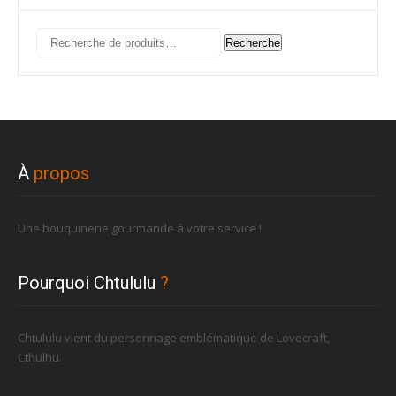
Recherche
Recherche
pour :
À
propos
Une bouquinerie gourmande à votre service !
Pourquoi Chtululu
?
Chtululu vient du personnage emblématique de Lovecraft,
Cthulhu.